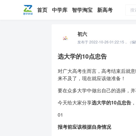
荐
精
精
DOC
WAV
XLSX
7ZIP
APK
CAD
CDR
DOC
MP3
MP4
RAR
PDF
PPT
PSD
TXT
XLS
EPS
EXE
IPA
JPG
ZIP
AI
?
精
X
首页
中学库
智学淘宝
新高考
初六
发布于 2022-10-26 01:22:15 .. （编
选大学的10点忠告
对广大高考生而言，高考结束后就意
来不及了，现在就应该做准备！
要在众多大学中做出自己的选择，并
今天给大家分享
选大学的10点忠告
，
01
报考前应该根据自身情况