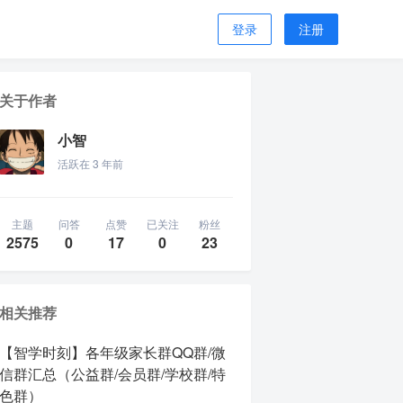
登录
注册
关于作者
小智
活跃在 3 年前
主题
问答
点赞
已关注
粉丝
2575
0
17
0
23
相关推荐
【智学时刻】各年级家长群QQ群/微
信群汇总（公益群/会员群/学校群/特
色群）