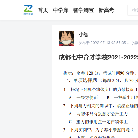
荐
精
精
DOC
WAV
XLSX
7ZIP
APK
CAD
CDR
DOC
MP3
MP4
RAR
PDF
PPT
PSD
TXT
XLS
EPS
EXE
IPA
JPG
ZIP
AI
?
精
X
首页
中学库
智学淘宝
新高考
小智
发布于 2022-07-13 08:55:35 .. （编
成都七中育才学校2021-2