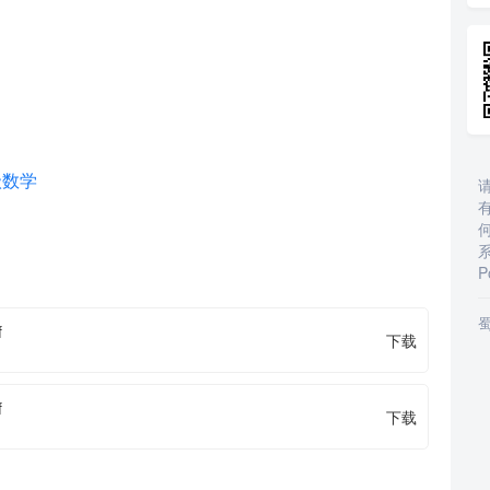
级数学
P
蜀
f
下载
f
下载